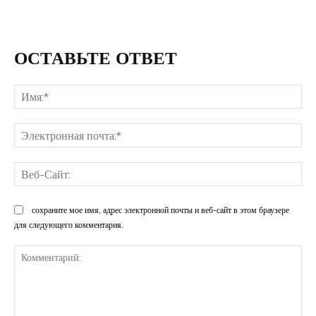
ОСТАВЬТЕ ОТВЕТ
Им
Эл
поч
Ве
Са
сохраните мое имя, адрес электронной почты и веб-сайт в этом браузере
для следующего комментария.