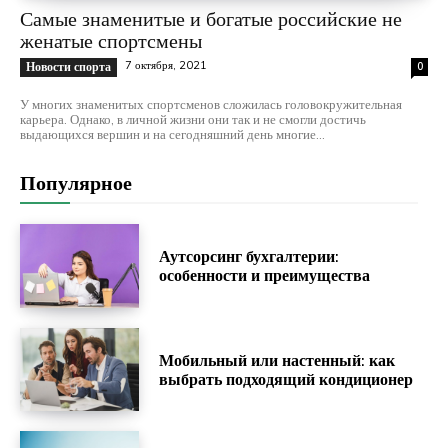
Самые знаменитые и богатые российские не
женатые спортсмены
7 октября, 2021
Новости спорта
0
У многих знаменитых спортсменов сложилась головокружительная
карьера. Однако, в личной жизни они так и не смогли достичь
выдающихся вершин и на сегодняшний день многие...
Популярное
Аутсорсинг бухгалтерии:
особенности и преимущества
Мобильный или настенный: как
выбрать подходящий кондиционер