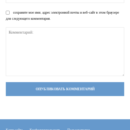
Са
сохраните мое имя, адрес электронной почты и веб-сайт в этом браузере
для следующего комментария.
Комментарий:
Карта сайта
Конфидинциальность
Пользователям