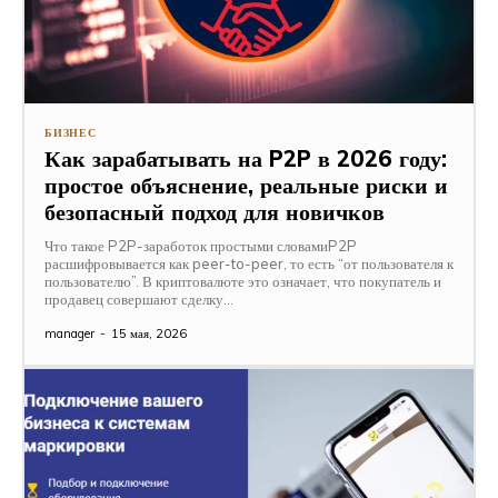
БИЗНЕС
Как зарабатывать на P2P в 2026 году:
простое объяснение, реальные риски и
безопасный подход для новичков
Что такое P2P-заработок простыми словамиP2P
расшифровывается как peer-to-peer, то есть “от пользователя к
пользователю”. В криптовалюте это означает, что покупатель и
продавец совершают сделку...
manager
-
15 мая, 2026