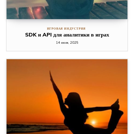
ИГРОВАЯ ИНДУСТРИЯ
SDK и API для аналитики в играх
14 июля, 2025