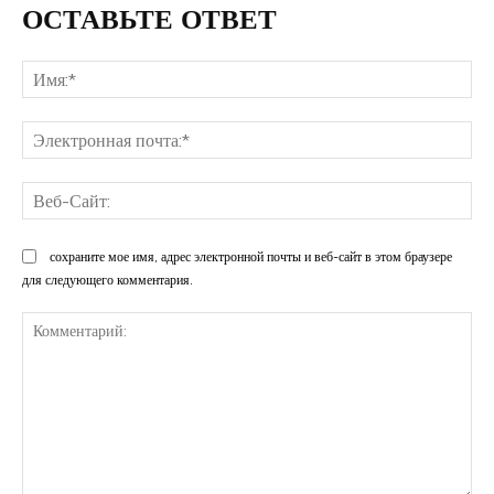
ОСТАВЬТЕ ОТВЕТ
Им
Эл
поч
Ве
Са
сохраните мое имя, адрес электронной почты и веб-сайт в этом браузере
для следующего комментария.