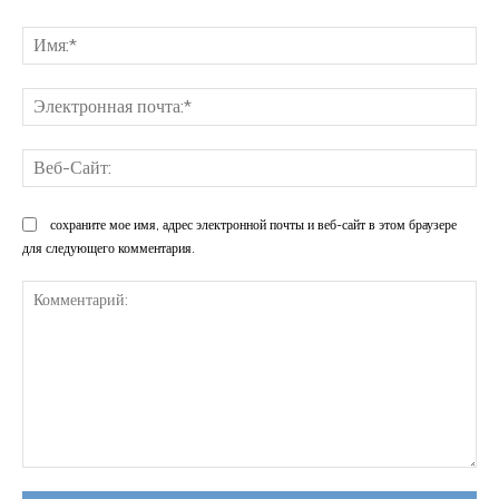
Им
Эл
поч
Ве
Са
сохраните мое имя, адрес электронной почты и веб-сайт в этом браузере
для следующего комментария.
Комментарий: