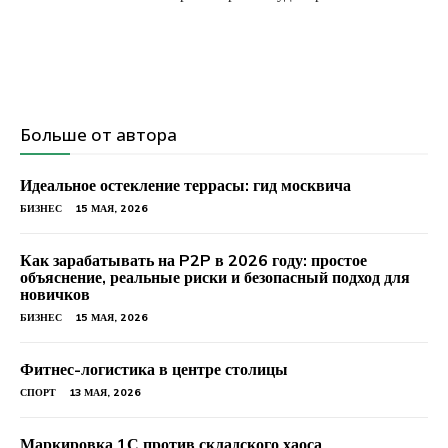
Больше от автора
Идеальное остекление террасы: гид москвича
БИЗНЕС
15 МАЯ, 2026
Как зарабатывать на P2P в 2026 году: простое
объяснение, реальные риски и безопасный подход для
новичков
БИЗНЕС
15 МАЯ, 2026
Фитнес-логистика в центре столицы
СПОРТ
13 МАЯ, 2026
Маркировка 1С против складского хаоса