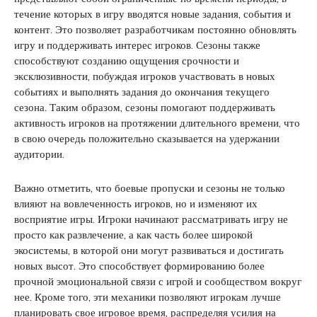
течение которых в игру вводятся новые задания, события и
контент. Это позволяет разработчикам постоянно обновлять
игру и поддерживать интерес игроков. Сезоны также
способствуют созданию ощущения срочности и
эксклюзивности, побуждая игроков участвовать в новых
событиях и выполнять задания до окончания текущего
сезона. Таким образом, сезоны помогают поддерживать
активность игроков на протяжении длительного времени, что
в свою очередь положительно сказывается на удержании
аудитории.
Важно отметить, что боевые пропуски и сезоны не только
влияют на вовлеченность игроков, но и изменяют их
восприятие игры. Игроки начинают рассматривать игру не
просто как развлечение, а как часть более широкой
экосистемы, в которой они могут развиваться и достигать
новых высот. Это способствует формированию более
прочной эмоциональной связи с игрой и сообществом вокруг
нее. Кроме того, эти механики позволяют игрокам лучше
планировать свое игровое время, распределяя усилия на