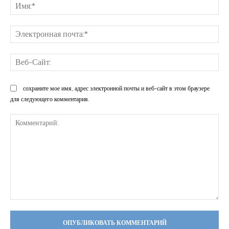
Им
Эл
поч
Ве
Са
сохраните мое имя, адрес электронной почты и веб-сайт в этом браузере
для следующего комментария.
Комментарий: