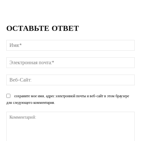
ОСТАВЬТЕ ОТВЕТ
Им
Эл
поч
Ве
Са
сохраните мое имя, адрес электронной почты и веб-сайт в этом браузере
для следующего комментария.