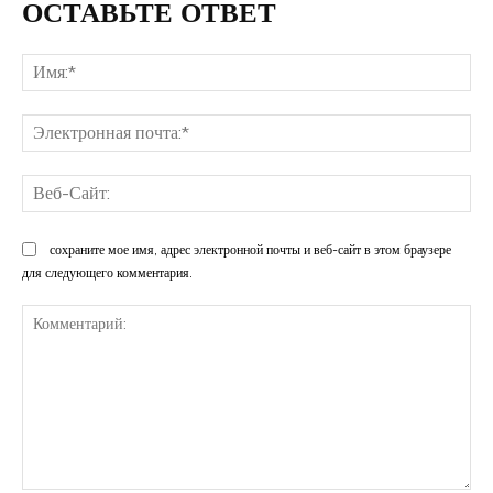
ОСТАВЬТЕ ОТВЕТ
Им
Эл
поч
Ве
Са
сохраните мое имя, адрес электронной почты и веб-сайт в этом браузере
для следующего комментария.