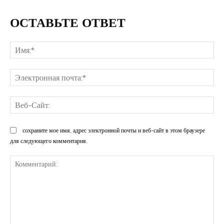
ОСТАВЬТЕ ОТВЕТ
Им
Эл
поч
Ве
Са
сохраните мое имя, адрес электронной почты и веб-сайт в этом браузере
для следующего комментария.