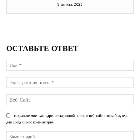
8 августа, 2025
ОСТАВЬТЕ ОТВЕТ
Им
Эл
поч
Ве
Са
сохраните мое имя, адрес электронной почты и веб-сайт в этом браузере
для следующего комментария.