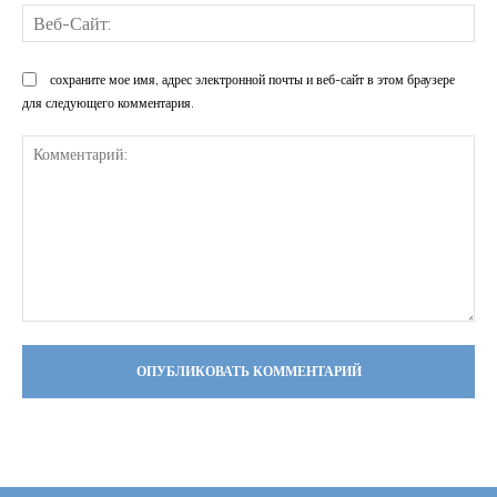
Ве
Са
сохраните мое имя, адрес электронной почты и веб-сайт в этом браузере
для следующего комментария.
Комментарий: