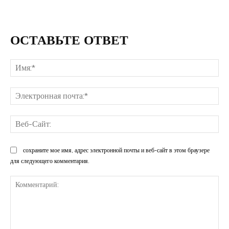
ОСТАВЬТЕ ОТВЕТ
Им
Эл
поч
Ве
Са
сохраните мое имя, адрес электронной почты и веб-сайт в этом браузере
для следующего комментария.