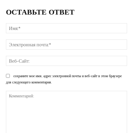
ОСТАВЬТЕ ОТВЕТ
Им
Эл
поч
Ве
Са
сохраните мое имя, адрес электронной почты и веб-сайт в этом браузере
для следующего комментария.