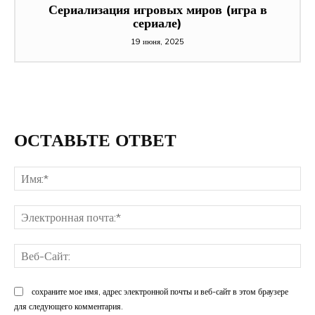
Сериализация игровых миров (игра в
сериале)
19 июня, 2025
ОСТАВЬТЕ ОТВЕТ
Им
Эл
поч
Ве
Са
сохраните мое имя, адрес электронной почты и веб-сайт в этом браузере
для следующего комментария.