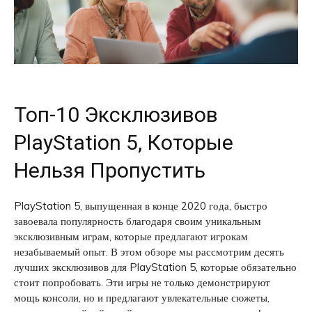
Топ-10 Эксклюзивов
PlayStation 5, Которые
Нельзя Пропустить
PlayStation 5, выпущенная в конце 2020 года, быстро
завоевала популярность благодаря своим уникальным
эксклюзивным играм, которые предлагают игрокам
незабываемый опыт. В этом обзоре мы рассмотрим десять
лучших эксклюзивов для PlayStation 5, которые обязательно
стоит попробовать. Эти игры не только демонстрируют
мощь консоли, но и предлагают увлекательные сюжеты,