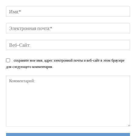
Им
Эл
поч
Ве
Са
сохраните мое имя, адрес электронной почты и веб-сайт в этом браузере
для следующего комментария.
Комментарий: