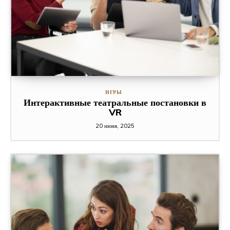
ИГРЫ
Интерактивные театральные постановки в
VR
20 июня, 2025