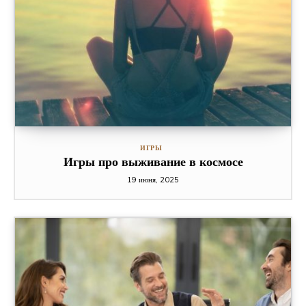
ИГРЫ
Игры про выживание в космосе
19 июня, 2025