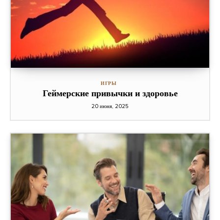
ИГРЫ
Геймерские привычки и здоровье
20 июня, 2025