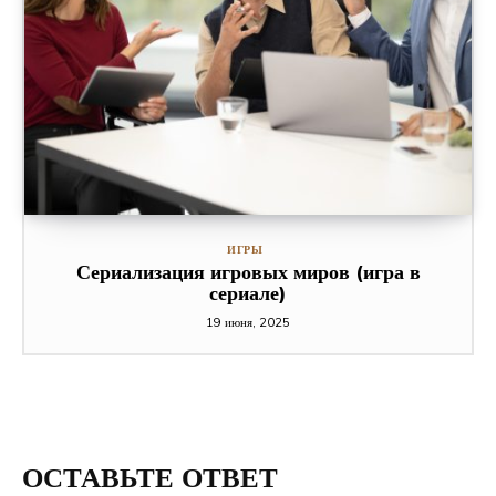
ИГРЫ
Сериализация игровых миров (игра в
сериале)
19 июня, 2025
ОСТАВЬТЕ ОТВЕТ