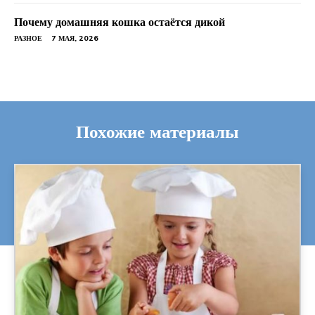
Почему домашняя кошка остаётся дикой
РАЗНОЕ
7 МАЯ, 2026
Похожие материалы