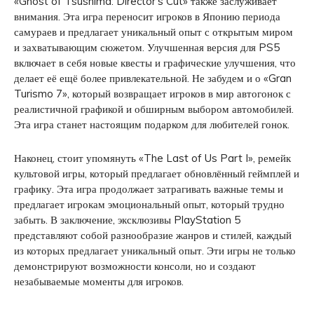
«Ghost of Tsushima: Director’s Cut» также заслуживает
внимания. Эта игра переносит игроков в Японию периода
самураев и предлагает уникальный опыт с открытым миром
и захватывающим сюжетом. Улучшенная версия для PS5
включает в себя новые квесты и графические улучшения, что
делает её ещё более привлекательной. Не забудем и о «Gran
Turismo 7», который возвращает игроков в мир автогонок с
реалистичной графикой и обширным выбором автомобилей.
Эта игра станет настоящим подарком для любителей гонок.
Наконец, стоит упомянуть «The Last of Us Part I», ремейк
культовой игры, который предлагает обновлённый геймплей и
графику. Эта игра продолжает затрагивать важные темы и
предлагает игрокам эмоциональный опыт, который трудно
забыть. В заключение, эксклюзивы PlayStation 5
представляют собой разнообразие жанров и стилей, каждый
из которых предлагает уникальный опыт. Эти игры не только
демонстрируют возможности консоли, но и создают
незабываемые моменты для игроков.