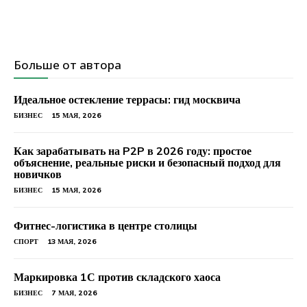
Больше от автора
Идеальное остекление террасы: гид москвича
БИЗНЕС
15 МАЯ, 2026
Как зарабатывать на P2P в 2026 году: простое
объяснение, реальные риски и безопасный подход для
новичков
БИЗНЕС
15 МАЯ, 2026
Фитнес-логистика в центре столицы
СПОРТ
13 МАЯ, 2026
Маркировка 1С против складского хаоса
БИЗНЕС
7 МАЯ, 2026