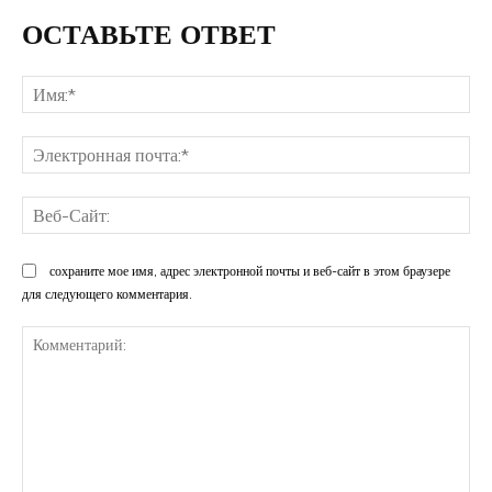
ОСТАВЬТЕ ОТВЕТ
Им
Эл
поч
Ве
Са
сохраните мое имя, адрес электронной почты и веб-сайт в этом браузере
для следующего комментария.