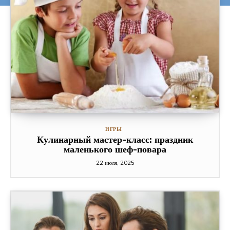
ИГРЫ
Кулинарный мастер-класс: праздник
маленького шеф-повара
22 июля, 2025