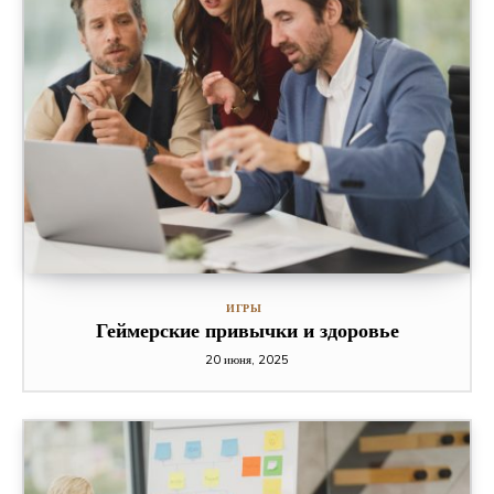
ИГРЫ
Геймерские привычки и здоровье
20 июня, 2025