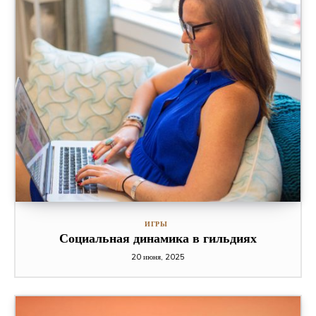
ИГРЫ
Социальная динамика в гильдиях
20 июня, 2025