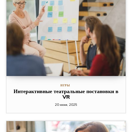
ИГРЫ
Интерактивные театральные постановки в
VR
20 июня, 2025