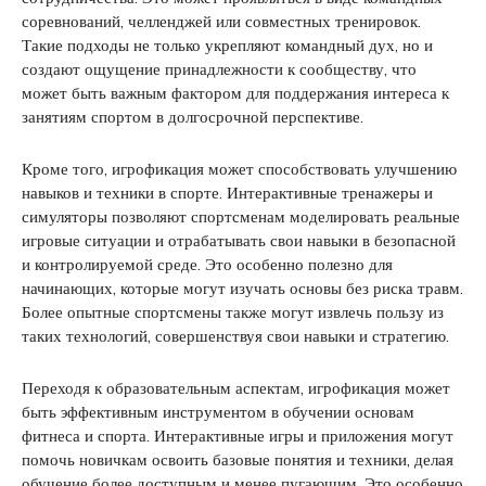
соревнований, челленджей или совместных тренировок.
Такие подходы не только укрепляют командный дух, но и
создают ощущение принадлежности к сообществу, что
может быть важным фактором для поддержания интереса к
занятиям спортом в долгосрочной перспективе.
Кроме того, игрофикация может способствовать улучшению
навыков и техники в спорте. Интерактивные тренажеры и
симуляторы позволяют спортсменам моделировать реальные
игровые ситуации и отрабатывать свои навыки в безопасной
и контролируемой среде. Это особенно полезно для
начинающих, которые могут изучать основы без риска травм.
Более опытные спортсмены также могут извлечь пользу из
таких технологий, совершенствуя свои навыки и стратегию.
Переходя к образовательным аспектам, игрофикация может
быть эффективным инструментом в обучении основам
фитнеса и спорта. Интерактивные игры и приложения могут
помочь новичкам освоить базовые понятия и техники, делая
обучение более доступным и менее пугающим. Это особенно