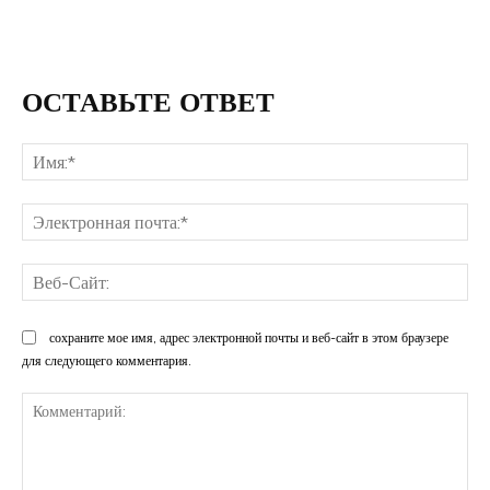
ОСТАВЬТЕ ОТВЕТ
Им
Эл
поч
Ве
Са
сохраните мое имя, адрес электронной почты и веб-сайт в этом браузере
для следующего комментария.