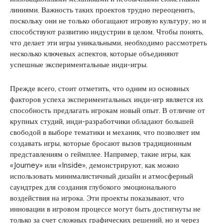
линиями. Важность таких проектов трудно переоценить,
поскольку они не только обогащают игровую культуру, но и
способствуют развитию индустрии в целом. Чтобы понять,
что делает эти игры уникальными, необходимо рассмотреть
несколько ключевых аспектов, которые объединяют
успешные экспериментальные инди-игры.
Прежде всего, стоит отметить, что одним из основных
факторов успеха экспериментальных инди-игр является их
способность предлагать игрокам новый опыт. В отличие от
крупных студий, инди-разработчики обладают большей
свободой в выборе тематики и механик, что позволяет им
создавать игры, которые бросают вызов традиционным
представлениям о геймплее. Например, такие игры, как
«Journey» или «Inside», демонстрируют, как можно
использовать минималистичный дизайн и атмосферный
саундтрек для создания глубокого эмоционального
воздействия на игрока. Эти проекты показывают, что
инновации в игровом процессе могут быть достигнуты не
только за счет сложных графических решений, но и через