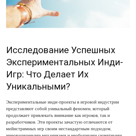
Исследование Успешных
Экспериментальных Инди-
Игр: Что Делает Их
Уникальными?
Экспериментальные инди-проекты в игровой индустрии
представляют собой уникальный феномен, который
продолжает привлекать внимание как игроков, так и
разработчиков. Эти проекты зачастую отличаются от
мейнстримных игр своим нестандартным подходом,
инновационными механиками и необычными сюжетными