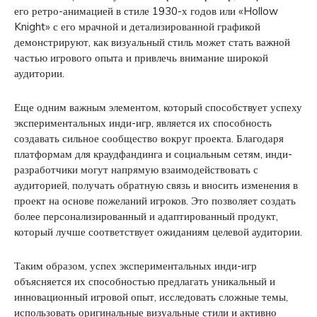
его ретро-анимацией в стиле 1930-х годов или «Hollow
Knight» с его мрачной и детализированной графикой
демонстрируют, как визуальный стиль может стать важной
частью игрового опыта и привлечь внимание широкой
аудитории.
Еще одним важным элементом, который способствует успеху
экспериментальных инди-игр, является их способность
создавать сильное сообщество вокруг проекта. Благодаря
платформам для краудфандинга и социальным сетям, инди-
разработчики могут напрямую взаимодействовать с
аудиторией, получать обратную связь и вносить изменения в
проект на основе пожеланий игроков. Это позволяет создать
более персонализированный и адаптированный продукт,
который лучше соответствует ожиданиям целевой аудитории.
Таким образом, успех экспериментальных инди-игр
объясняется их способностью предлагать уникальный и
инновационный игровой опыт, исследовать сложные темы,
использовать оригинальные визуальные стили и активно