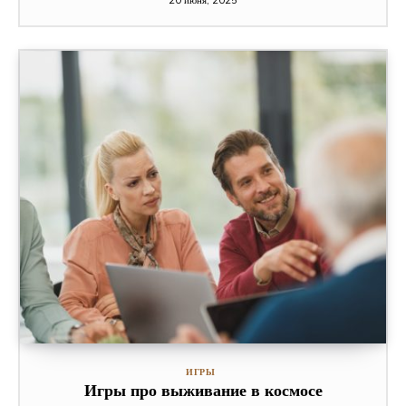
ИГРЫ
Игры про выживание в космосе