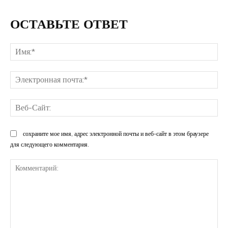
ОСТАВЬТЕ ОТВЕТ
Им
Эл
поч
Ве
Са
сохраните мое имя, адрес электронной почты и веб-сайт в этом браузере
для следующего комментария.