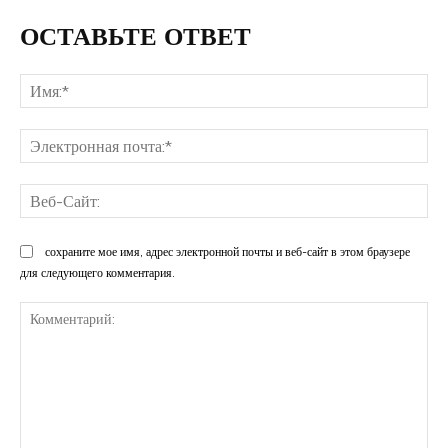
ОСТАВЬТЕ ОТВЕТ
Им
Эл
поч
Ве
Са
сохраните мое имя, адрес электронной почты и веб-сайт в этом браузере
для следующего комментария.