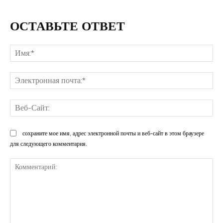
ОСТАВЬТЕ ОТВЕТ
Им
Эл
поч
Ве
Са
сохраните мое имя, адрес электронной почты и веб-сайт в этом браузере
для следующего комментария.