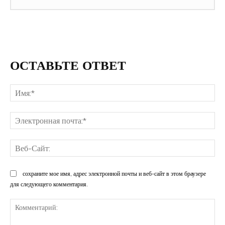
ОСТАВЬТЕ ОТВЕТ
Им
Эл
поч
Ве
Са
сохраните мое имя, адрес электронной почты и веб-сайт в этом браузере
для следующего комментария.