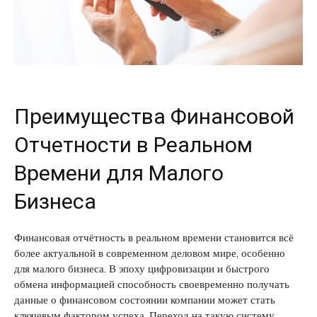
Преимущества Финансовой
Отчетности в Реальном
Времени для Малого
Бизнеса
Финансовая отчётность в реальном времени становится всё
более актуальной в современном деловом мире, особенно
для малого бизнеса. В эпоху цифровизации и быстрого
обмена информацией способность своевременно получать
данные о финансовом состоянии компании может стать
ключевым фактором успеха. Переход на такую систему