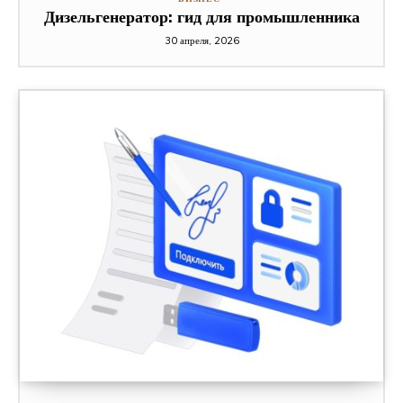
Дизельгенератор: гид для промышленника
30 апреля, 2026