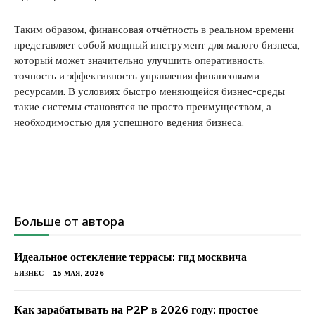
Таким образом, финансовая отчётность в реальном времени
представляет собой мощный инструмент для малого бизнеса,
который может значительно улучшить оперативность,
точность и эффективность управления финансовыми
ресурсами. В условиях быстро меняющейся бизнес-среды
такие системы становятся не просто преимуществом, а
необходимостью для успешного ведения бизнеса.
Больше от автора
Идеальное остекление террасы: гид москвича
БИЗНЕС
15 МАЯ, 2026
Как зарабатывать на P2P в 2026 году: простое