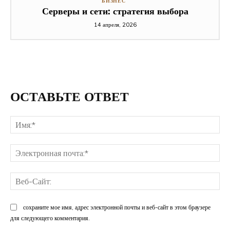
БИЗНЕС
Серверы и сети: стратегия выбора
14 апреля, 2026
ОСТАВЬТЕ ОТВЕТ
Им
Эл
поч
Ве
Са
сохраните мое имя, адрес электронной почты и веб-сайт в этом браузере
для следующего комментария.