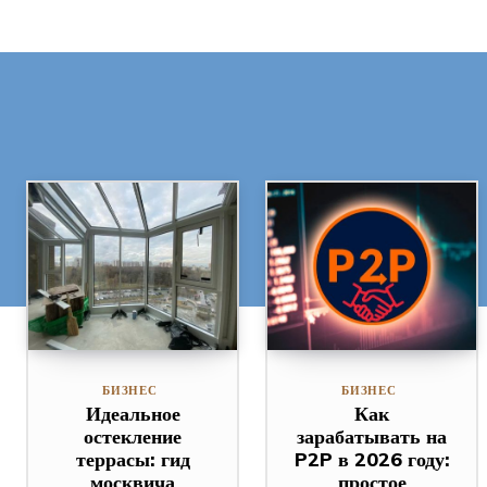
БИЗНЕС
БИЗНЕС
Идеальное
Как
остекление
зарабатывать на
террасы: гид
P2P в 2026 году:
москвича
простое