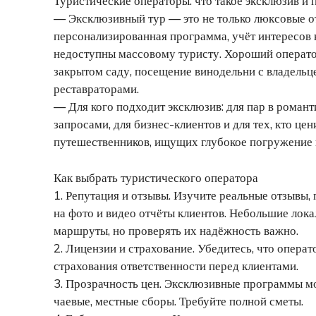
Туристические операторы: что такое эксклюзив и
— Эксклюзивный тур — это не только люксовые от
персонализированная программа, учёт интересов к
недоступны массовому туристу. Хороший оператор
закрытом саду, посещение винодельни с владельц
реставраторами.
— Для кого подходит эксклюзив: для пар в роман
запросами, для бизнес-клиентов и для тех, кто це
путешественников, ищущих глубокое погружение в
Как выбрать туристического оператора
1. Репутация и отзывы. Изучите реальные отзывы,
на фото и видео отчёты клиентов. Небольшие лок
маршруты, но проверять их надёжность важно.
2. Лицензии и страхование. Убедитесь, что опер
страхования ответственности перед клиентами.
3. Прозрачность цен. Эксклюзивные программы мо
чаевые, местные сборы. Требуйте полной сметы.