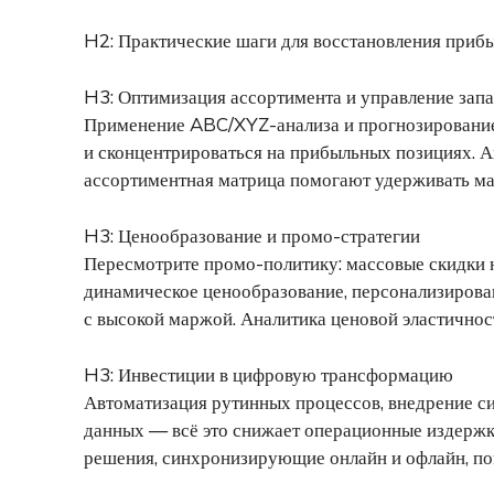
H2: Практические шаги для восстановления приб
H3: Оптимизация ассортимента и управление зап
Применение ABC/XYZ-анализа и прогнозирование 
и сконцентрироваться на прибыльных позициях. А
ассортиментная матрица помогают удерживать м
H3: Ценообразование и промо-стратегии
Пересмотрите промо-политику: массовые скидки н
динамическое ценообразование, персонализиров
с высокой маржой. Аналитика ценовой эластично
H3: Инвестиции в цифровую трансформацию
Автоматизация рутинных процессов, внедрение с
данных — всё это снижает операционные издержк
решения, синхронизирующие онлайн и офлайн, по