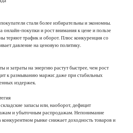
ада
покупатели стали более избирательны и экономны.
а онлайн-покупки и рост внимания к цене и пользе
ины теряют трафик и оборот. Плюс конкуренция со
вает давление на ценовую политику.
ты и затраты на энергию растут быстрее, чем рост
одит к размыванию маржи: даже при стабильных
енных издержек.
тегия
кладские запасы или, наоборот, дефицит
дажам и убыточным распродажам. Непонимание
а конкурентном рынке снижает доходность товаров и