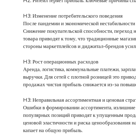
H2: Ритейл теряет прибыль: ключевые причины сп
H3: Изменение потребительского поведения
После пандемии и экономической нестабильности 
Снижение покупательской способности, переход н
товара приводят к тому, что традиционные магаз
стороны маркетплейсов и диджитал-брендов усили
H3: Рост операционных расходов
Аренда, логистика, коммунальные платежи, зарпла
выручки. Для сетей с плотной розницей это прив
продажах чистая прибыль снижается из-за повыш
H3: Неправильная ассортиментная и ценовая стра
Ошибки в формировании ассортимента, излишние с
популярных позиций приводят к упущенным про
ценовой эластичности и риска ценообразования н
капает на общую прибыль.