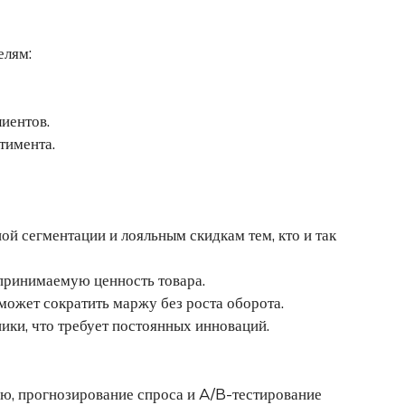
елям:
иентов.
тимента.
й сегментации и лояльным скидкам тем, кто и так
принимаемую ценность товара.
ожет сократить маржу без роста оборота.
ки, что требует постоянных инноваций.
ию, прогнозирование спроса и A/B-тестирование