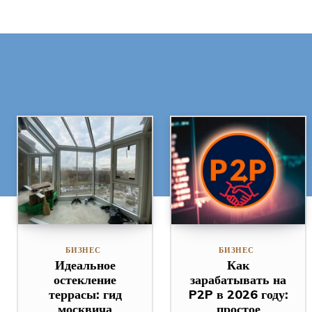
БИЗНЕС
БИЗНЕС
Идеальное
Как
остекление
зарабатывать на
террасы: гид
P2P в 2026 году:
москвича
простое