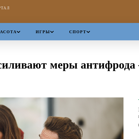
РТАЛ
РАСОТА
ИГРЫ
СПОРТ
силивают меры антифрода